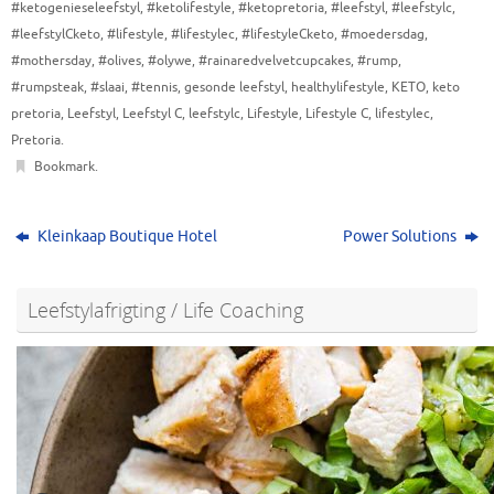
#ketogenieseleefstyl
,
#ketolifestyle
,
#ketopretoria
,
#leefstyl
,
#leefstylc
,
#leefstylCketo
,
#lifestyle
,
#lifestylec
,
#lifestyleCketo
,
#moedersdag
,
#mothersday
,
#olives
,
#olywe
,
#rainaredvelvetcupcakes
,
#rump
,
#rumpsteak
,
#slaai
,
#tennis
,
gesonde leefstyl
,
healthylifestyle
,
KETO
,
keto
pretoria
,
Leefstyl
,
Leefstyl C
,
leefstylc
,
Lifestyle
,
Lifestyle C
,
lifestylec
,
Pretoria
.
Bookmark
.
Kleinkaap Boutique Hotel
Power Solutions
Leefstylafrigting / Life Coaching