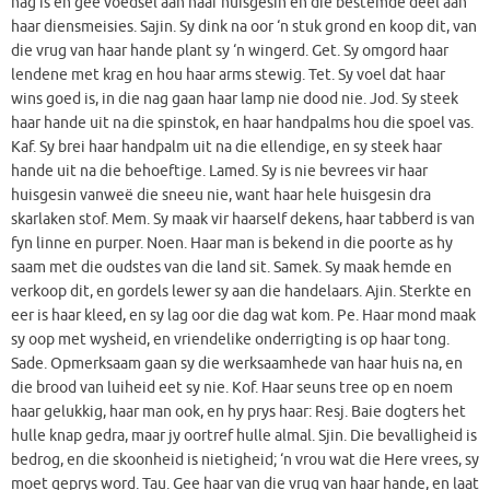
nag is en gee voedsel aan haar huisgesin en die bestemde deel aan
haar diensmeisies. Sajin. Sy dink na oor ‘n stuk grond en koop dit, van
die vrug van haar hande plant sy ‘n wingerd. Get. Sy omgord haar
lendene met krag en hou haar arms stewig. Tet. Sy voel dat haar
wins goed is, in die nag gaan haar lamp nie dood nie. Jod. Sy steek
haar hande uit na die spinstok, en haar handpalms hou die spoel vas.
Kaf. Sy brei haar handpalm uit na die ellendige, en sy steek haar
hande uit na die behoeftige. Lamed. Sy is nie bevrees vir haar
huisgesin vanweë die sneeu nie, want haar hele huisgesin dra
skarlaken stof. Mem. Sy maak vir haarself dekens, haar tabberd is van
fyn linne en purper. Noen. Haar man is bekend in die poorte as hy
saam met die oudstes van die land sit. Samek. Sy maak hemde en
verkoop dit, en gordels lewer sy aan die handelaars. Ajin. Sterkte en
eer is haar kleed, en sy lag oor die dag wat kom. Pe. Haar mond maak
sy oop met wysheid, en vriendelike onderrigting is op haar tong.
Sade. Opmerksaam gaan sy die werksaamhede van haar huis na, en
die brood van luiheid eet sy nie. Kof. Haar seuns tree op en noem
haar gelukkig, haar man ook, en hy prys haar: Resj. Baie dogters het
hulle knap gedra, maar jy oortref hulle almal. Sjin. Die bevalligheid is
bedrog, en die skoonheid is nietigheid; ‘n vrou wat die Here vrees, sy
moet geprys word. Tau. Gee haar van die vrug van haar hande, en laat