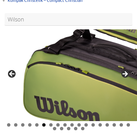
Kompak Christelik – Compact Christian
Wilson
0
1
2
3
4
5
6
7
8
9
0
1
2
3