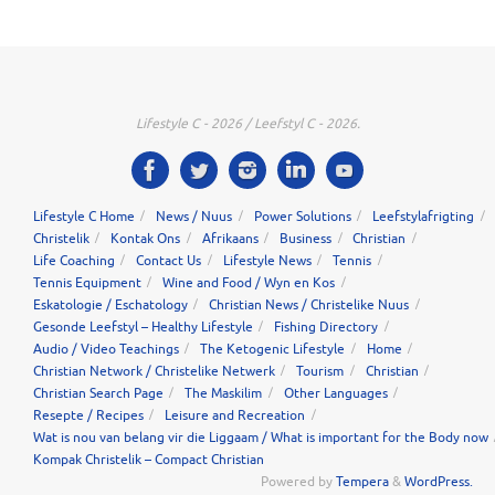
Lifestyle C - 2026 / Leefstyl C - 2026.
Lifestyle C Home
News / Nuus
Power Solutions
Leefstylafrigting
Christelik
Kontak Ons
Afrikaans
Business
Christian
Life Coaching
Contact Us
Lifestyle News
Tennis
Tennis Equipment
Wine and Food / Wyn en Kos
Eskatologie / Eschatology
Christian News / Christelike Nuus
Gesonde Leefstyl – Healthy Lifestyle
Fishing Directory
Audio / Video Teachings
The Ketogenic Lifestyle
Home
Christian Network / Christelike Netwerk
Tourism
Christian
Christian Search Page
The Maskilim
Other Languages
Resepte / Recipes
Leisure and Recreation
Wat is nou van belang vir die Liggaam / What is important for the Body now
Kompak Christelik – Compact Christian
Powered by
Tempera
&
WordPress.