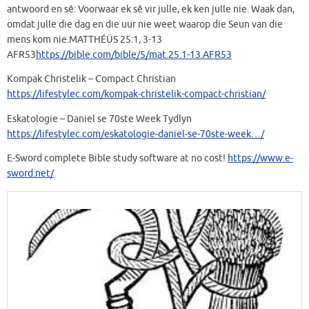
antwoord en sê: Voorwaar ek sê vir julle, ek ken julle nie. Waak dan,
omdat julle die dag en die uur nie weet waarop die Seun van die
mens kom nie.MATTHÉÜS 25:1‭, ‬3‭-‬13
AFR53
https://bible.com/bible/5/mat.25.1-13.AFR53
Kompak Christelik – Compact Christian
https://lifestylec.com/kompak-christelik-compact-christian/
Eskatologie – Daniel se 70ste Week Tydlyn
https://lifestylec.com/eskatologie-daniel-se-70ste-week…/
E-Sword complete Bible study software at no cost!
https://www.e-
sword.net/