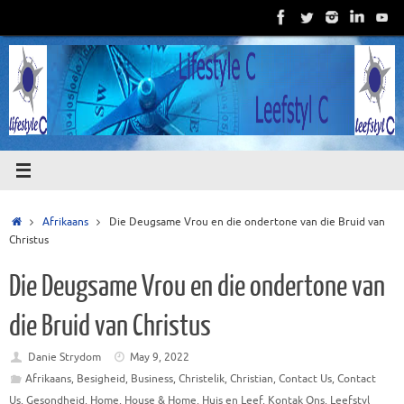
Skip
to
content
Home
Afrikaans
Die Deugsame Vrou en die ondertone van die Bruid van
Christus
Die Deugsame Vrou en die ondertone van
die Bruid van Christus
Danie Strydom
May 9, 2022
Afrikaans
,
Besigheid
,
Business
,
Christelik
,
Christian
,
Contact Us
,
Contact
Us
,
Gesondheid
,
Home
,
House & Home
,
Huis en Leef
,
Kontak Ons
,
Leefstyl