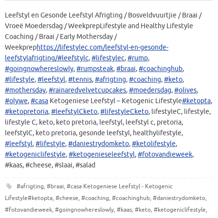
Leefstyl en Gesonde Leefstyl Afrigting / Bosveldvuurtjie / Braai /
Vroeë Moedersdag / WeekprepLifestyle and Healthy Lifestyle
Coaching / Braai / Early Mothersday /
Weekprep
https://lifestylec.com/leefstyl-en-gesonde-
leefstylafrigting/
#leefstylc
,
#lifestylec
,
#rump
,
#goingnowhereslowly
,
#rumpsteak
,
#braai
,
#coaching
h
ub
,
#lifestyle
,
#leefs
t
yl
,
#tennis
,
#afrigting
,
#coaching
,
#keto
,
#mothersday
,
#rainaredvelvetcupcakes
,
#moedersdag
,
#olives
,
#olywe
,
#casa
Ketogeniese Leefstyl – Ketogenic Lifestyle
#ketopta
,
#ketopretoria
,
#leefstylCketo
,
#lifestyleCketo
, lifestyleC, lifestyle,
lifestyle C, keto, keto pretoria, leefstyl, leefstyl c, pretoria,
leefstylC, keto pretoria, gesonde leefstyl, healthylifestyle,
#leefstyl
,
#lifestyle
,
#daniestrydomketo
,
#ketolifestyle
,
#ketogeniclifestyle
,
#ketogenieseleefstyl
,
#fotovandieweek
,
#kaas, #cheese, #slaai, #salad
#afrigting
,
#braai
,
#casa Ketogeniese Leefstyl - Ketogenic
Lifestyle#ketopta
,
#cheese
,
#coaching
,
#coachinghub
,
#daniestrydomketo
,
#fotovandieweek
,
#goingnowhereslowly
,
#kaas
,
#keto
,
#ketogeniclifestyle
,