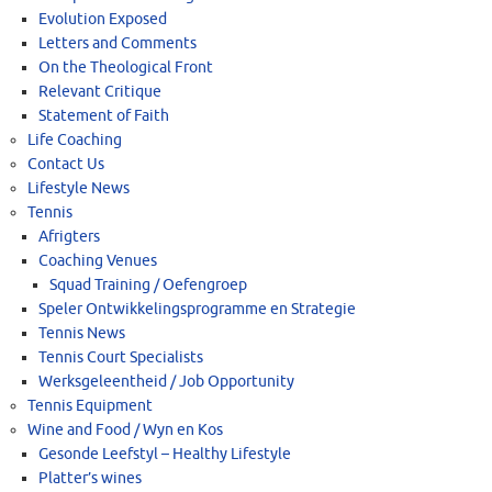
Evolution Exposed
Letters and Comments
On the Theological Front
Relevant Critique
Statement of Faith
Life Coaching
Contact Us
Lifestyle News
Tennis
Afrigters
Coaching Venues
Squad Training / Oefengroep
Speler Ontwikkelingsprogramme en Strategie
Tennis News
Tennis Court Specialists
Werksgeleentheid / Job Opportunity
Tennis Equipment
Wine and Food / Wyn en Kos
Gesonde Leefstyl – Healthy Lifestyle
Platter’s wines