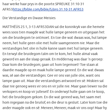
haar werke haar prys in die poorte.SPREUKE 31:10‭-‬31
AFR53
https://bible.com/bible/5/pro.31.10-31.AFR53
Die Verstandige en Dwase Meisies
MATTHÉÜS 25:1‭, ‬3‭-‬13 AFR53DAN sal die koninkryk van die hemele
wees soos tien maagde wat hulle lampe geneem en uitgegaan het
om die bruidegom te ontmoet. En toe die wat dwaas was, hul lampe
neem, het hulle geen olie met hulle saamgeneem nie. Maar die
verstandiges het olie in hulle kanne saam met hul lampe geneem.
En terwyl die bruidegom talm om te kom, het hulle almal vaak
geword en aan die slaap geraak. En middernag was daar ‘n geroep:
Daar kom die bruidegom; gaan uit hom tegemoet! Toe staan al
daardie maagde op en maak hulle lampe gereed. En die wat dwaas
was, sê aan die verstandiges: Gee vir ons van julle olie, want ons
lampe gaan uit. Maar die verstandiges antwoord en sê: Miskien sal
daar nie genoeg wees vir ons en vir julle nie. Maar gaan liewer na die
verkopers en koop vir julleself. En onderwyl hulle gaan om te koop,
het die bruidegom gekom. En die wat gereed was, het saam met
hom ingegaan na die bruilof, en die deur is gesluit. Later kom toe die
ander maagde ook en sê: Meneer, Meneer, maak vir ons oop! Maar hy