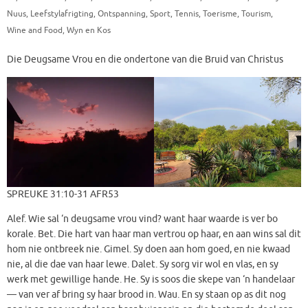
Nuus
,
Leefstylafrigting
,
Ontspanning
,
Sport
,
Tennis
,
Toerisme
,
Tourism
,
Wine and Food
,
Wyn en Kos
Die Deugsame Vrou en die ondertone van die Bruid van Christus
SPREUKE 31:10‭-‬31 AFR53
Alef. Wie sal ‘n deugsame vrou vind? want haar waarde is ver bo
korale. Bet. Die hart van haar man vertrou op haar, en aan wins sal dit
hom nie ontbreek nie. Gimel. Sy doen aan hom goed, en nie kwaad
nie, al die dae van haar lewe. Dalet. Sy sorg vir wol en vlas, en sy
werk met gewillige hande. He. Sy is soos die skepe van ‘n handelaar
— van ver af bring sy haar brood in. Wau. En sy staan op as dit nog