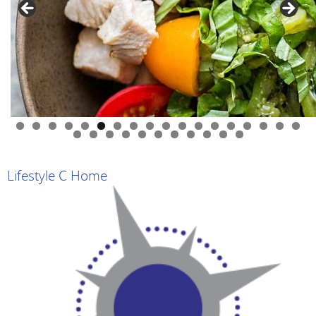
0
1
2
3
4
5
6
7
8
9
0
1
2
3
4
5
6
7
8
9
Lifestyle C Home