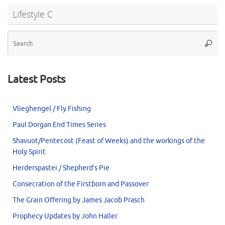
Lifestyle C
Se
Searc
for
Latest Posts
Vlieghengel / Fly Fishing
Paul Dorgan End Times Series
Shavuot/Pentecost (Feast of Weeks) and the workings of the
Holy Spirit
Herderspastei / Shepherd’s Pie
Consecration of the Firstborn and Passover
The Grain Offering by James Jacob Prasch
Prophecy Updates by John Haller