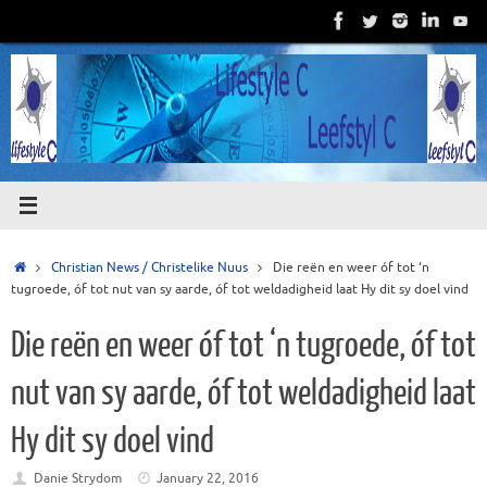
Skip
to
content
Home
Christian News / Christelike Nuus
Die reën en weer óf tot ‘n
tugroede, óf tot nut van sy aarde, óf tot weldadigheid laat Hy dit sy doel vind
Die reën en weer óf tot ‘n tugroede, óf tot
nut van sy aarde, óf tot weldadigheid laat
Hy dit sy doel vind
Danie Strydom
January 22, 2016