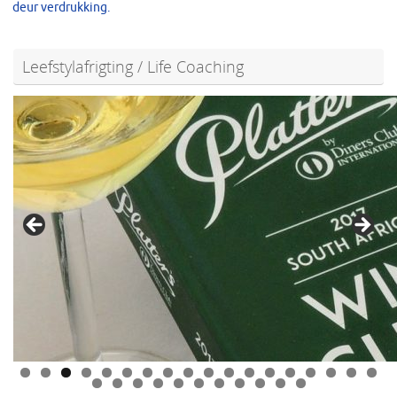
deur verdrukking.
Leefstylafrigting / Life Coaching
0
1
2
3
4
5
6
7
8
9
0
1
2
3
4
5
6
7
8
9