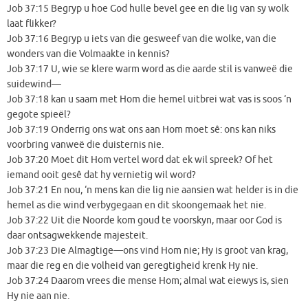
Job 37:15 Begryp u hoe God hulle bevel gee en die lig van sy wolk
laat flikker?
Job 37:16 Begryp u iets van die gesweef van die wolke, van die
wonders van die Volmaakte in kennis?
Job 37:17 U, wie se klere warm word as die aarde stil is vanweë die
suidewind—
Job 37:18 kan u saam met Hom die hemel uitbrei wat vas is soos ‘n
gegote spieël?
Job 37:19 Onderrig ons wat ons aan Hom moet sê: ons kan niks
voorbring vanweë die duisternis nie.
Job 37:20 Moet dit Hom vertel word dat ek wil spreek? Of het
iemand ooit gesê dat hy vernietig wil word?
Job 37:21 En nou, ‘n mens kan die lig nie aansien wat helder is in die
hemel as die wind verbygegaan en dit skoongemaak het nie.
Job 37:22 Uit die Noorde kom goud te voorskyn, maar oor God is
daar ontsagwekkende majesteit.
Job 37:23 Die Almagtige—ons vind Hom nie; Hy is groot van krag,
maar die reg en die volheid van geregtigheid krenk Hy nie.
Job 37:24 Daarom vrees die mense Hom; almal wat eiewys is, sien
Hy nie aan nie.