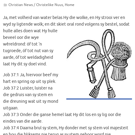
Christian News / Christelike Nuus
,
Home
Ja, met volheid van water belas Hy die wolke, en Hy strooi ver en
wyd sy ligtende wolk; en dit skiet oral rond volgens sy bestel, sodat
hulle alles doen wat Hy
hulle
beveel oor die wye
wêreldrond: óf tot ‘n
tugroede, óf tot nut van sy
aarde, óf tot weldadigheid
laat Hy dit sy doel vind.
Job 37:1 Ja, hiervoor beef my
hart en spring op uit sy plek.
Job 37:2 Luister, luister na
die gedruis van sy stem en
die dreuning wat uit sy mond
uitgaan.
Job 37:3 Onder die ganse hemel laat Hy dit los en sy lig oor die
eindes van die aarde.
Job 37:4 Daarna brul sy stem, Hy donder met sy stem vol majesteit
en hou die bliksems nie terug as sy stem gehoor word nie.