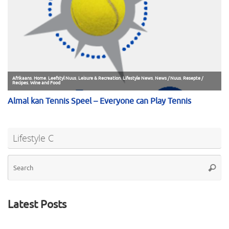
Lifestyle C
Se
Searc
for
Latest Posts