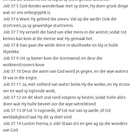
Job 37:5 God donder wonderbaar met sy stem; Hy doen groot dinge
wat vir ons onbegryplik is.
Job 37:6 Want Hy gebied die sneeu: Val op die aarde! Ook die
stortreën, ja, sy geweldige stortreëns.
Job 37:7 Hy verseël die hand van elke mens in die winter, sodat tot
kennis kan kom al die mense wat Hy gemaak het.
Job 37:8 Dan gaan die wilde diere in skuilhoeke en bly in hulle
lêplekke.
Job 37:9 Uit sy kamer kom die stormwind, en deur die
wolkverstrooiers koue.
Job 37:10 Deur die asem van God word ys gegee, en die wye waters
lê vas in die engte.
Job 37:11 Ja, met volheid van water belas Hy die wolke, en Hy strooi
ver en wyd sy ligtende wolk;
Job 37:12 en dit skiet oral rond volgens sy bestel, sodat hulle alles
doen wat Hy hulle beveel oor die wye wêreldrond:
Job 37:13 óf tot ‘n tugroede, óf tot nut van sy aarde, óf tot
weldadigheid laat Hy dit sy doel vind.
Job 37:14 Luister hierna, o Job! Staan stil en gee ag op die wonders
van God.