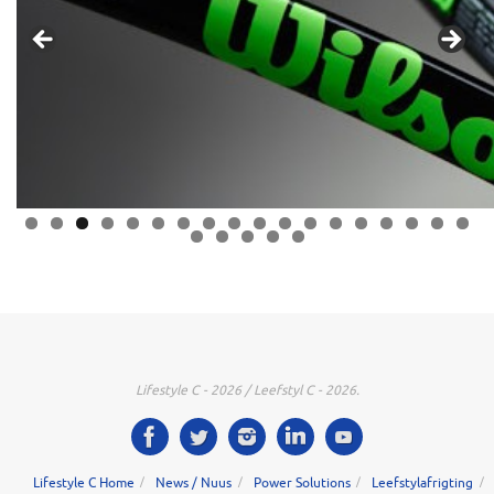
0
1
2
3
4
5
6
7
8
9
0
1
2
3
Lifestyle C - 2026 / Leefstyl C - 2026.
Lifestyle C Home
News / Nuus
Power Solutions
Leefstylafrigting