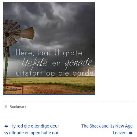
Bookmark
.
Hy red die ellendige deur
The Shack and Its New Age
sy ellende en open hulle oor
Leaven