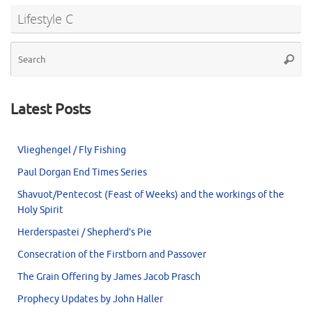
Lifestyle C
Se
Searc
for
Latest Posts
Vlieghengel / Fly Fishing
Paul Dorgan End Times Series
Shavuot/Pentecost (Feast of Weeks) and the workings of the
Holy Spirit
Herderspastei / Shepherd’s Pie
Consecration of the Firstborn and Passover
The Grain Offering by James Jacob Prasch
Prophecy Updates by John Haller