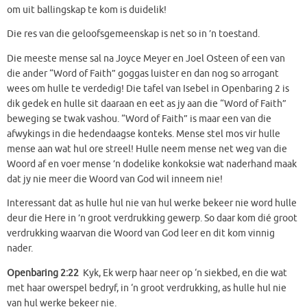
om uit ballingskap te kom is duidelik!
Die res van die geloofsgemeenskap is net so in ’n toestand.
Die meeste mense sal na Joyce Meyer en Joel Osteen of een van
die ander “Word of Faith” goggas luister en dan nog so arrogant
wees om hulle te verdedig! Die tafel van Isebel in Openbaring 2 is
dik gedek en hulle sit daaraan en eet as jy aan die “Word of Faith”
beweging se twak vashou. “Word of Faith” is maar een van die
afwykings in die hedendaagse konteks. Mense stel mos vir hulle
mense aan wat hul ore streel! Hulle neem mense net weg van die
Woord af en voer mense ’n dodelike konkoksie wat naderhand maak
dat jy nie meer die Woord van God wil inneem nie!
Interessant dat as hulle hul nie van hul werke bekeer nie word hulle
deur die Here in ’n groot verdrukking gewerp. So daar kom dié groot
verdrukking waarvan die Woord van God leer en dit kom vinnig
nader.
Openbaring 2:22
Kyk, Ek werp haar neer op ‘n siekbed, en die wat
met haar owerspel bedryf, in ‘n groot verdrukking, as hulle hul nie
van hul werke bekeer nie.