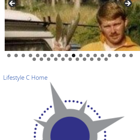
0
1
2
3
4
5
6
7
8
9
0
1
2
3
4
5
6
7
8
9
Lifestyle C Home