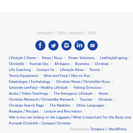
Lifestyle C - 2026 / Leefstyl C - 2026.
Lifestyle C Home
News / Nuus
Power Solutions
Leefstylafrigting
Christelik
Kontak Ons
Afrikaans
Business
Christian
Life Coaching
Contact Us
Lifestyle News
Tennis
Tennis Equipment
Wine and Food / Wyn en Kos
Eskatologie / Eschatology
Christian News / Christelike Nuus
Gesonde Leefstyl – Healthy Lifestyle
Fishing Directory
Audio / Video Teachings
The Ketogenic Lifestyle
Home
Christian Network / Christelike Netwerk
Tourism
Christian
Christian Search Page
The Maskilim
Other Languages
Resepte / Recipes
Leisure and Recreation
Wat is nou van belang vir die Liggaam / What is important for the Body now
Kompak Christelik – Compact Christian
Powered by
Tempera
&
WordPress.