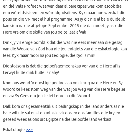
en dié Vals Profeet waarvan daar al baie tipes was kom asook die
een wêreldsisteem en wêreldgodsdiens. Kyk maar hoe werskaf die
pous en die VN met al hul programme! As jy dit nie al baie duidelik
kan sien na die afgelope September 2015 nie dan moet jy asb. die
Here vra om die skille van jou oë te laat afval!
Dink jy vir enige oomblik dat die wat nie eers meer aan die gesag
van die Woord van God hou nie jou enigiets van die eskatologie kan
leer. Kyk maar mooi na jou teologie, die tyd is min!
Die slotsom is dat die geloofsgemeenskap ver van die Here af is
terwyl hulle dink hulle is naby!
Kom ons wend ‘n ernstige poging aan om terug na die Here en Sy
Woord te keer. Kom weg van die wat jou weg van die Here begelei
en vra Sy Gees om jou te lei terug na die Woord.
Dalk kom ons gesamentlik uit ballingskap in die land anders as nie
baie wil nie sal ons ten minste vir ons en ons families olie kry en
gereed wees as ons uit Egipte na die Beloofde land verkas!
Eskatologie
>>>