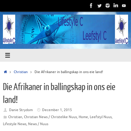
Skip
to
content
Home
Christian
Die Afrikaner in ballingskap in ons eie land!
Die Afrikaner in ballingskap in ons eie
land!
Danie Strydom
December 1, 2015
Christian
,
Christian News / Christelike Nuus
,
Home
,
Leefstyl Nuus
,
Lifestyle News
,
News / Nuus