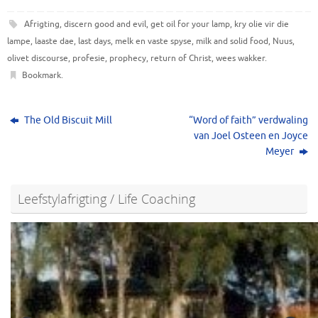
Afrigting
,
discern good and evil
,
get oil for your lamp
,
kry olie vir die
lampe
,
laaste dae
,
last days
,
melk en vaste spyse
,
milk and solid food
,
Nuus
,
olivet discourse
,
profesie
,
prophecy
,
return of Christ
,
wees wakker
.
Bookmark
.
The Old Biscuit Mill
“Word of faith” verdwaling
van Joel Osteen en Joyce
Meyer
Leefstylafrigting / Life Coaching