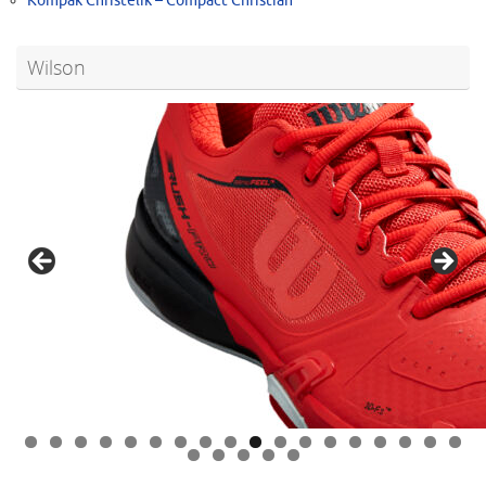
Kompak Christelik – Compact Christian
Wilson
0
1
2
3
4
5
6
7
8
9
0
1
2
3