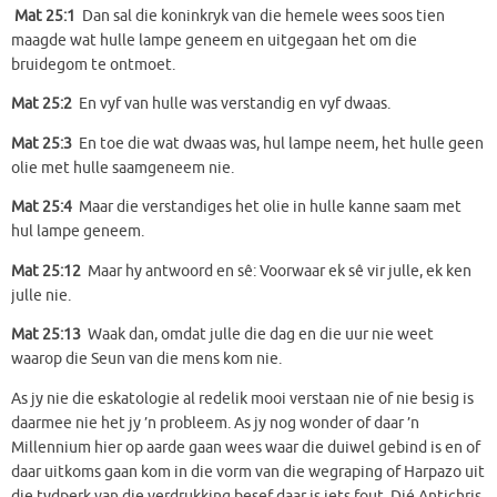
Mat 25:1
Dan sal die koninkryk van die hemele wees soos tien
maagde wat hulle lampe geneem en uitgegaan het om die
bruidegom te ontmoet.
Mat 25:2
En vyf van hulle was verstandig en vyf dwaas.
Mat 25:3
En toe die wat dwaas was, hul lampe neem, het hulle geen
olie met hulle saamgeneem nie.
Mat 25:4
Maar die verstandiges het olie in hulle kanne saam met
hul lampe geneem.
Mat 25:12
Maar hy antwoord en sê: Voorwaar ek sê vir julle, ek ken
julle nie.
Mat 25:13
Waak dan, omdat julle die dag en die uur nie weet
waarop die Seun van die mens kom nie.
As jy nie die eskatologie al redelik mooi verstaan nie of nie besig is
daarmee nie het jy ’n probleem. As jy nog wonder of daar ’n
Millennium hier op aarde gaan wees waar die duiwel gebind is en of
daar uitkoms gaan kom in die vorm van die wegraping of Harpazo uit
die tydperk van die verdrukking besef daar is iets fout. Dié Antichris