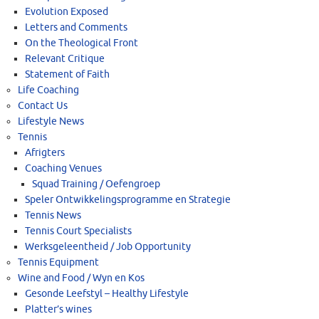
Evolution Exposed
Letters and Comments
On the Theological Front
Relevant Critique
Statement of Faith
Life Coaching
Contact Us
Lifestyle News
Tennis
Afrigters
Coaching Venues
Squad Training / Oefengroep
Speler Ontwikkelingsprogramme en Strategie
Tennis News
Tennis Court Specialists
Werksgeleentheid / Job Opportunity
Tennis Equipment
Wine and Food / Wyn en Kos
Gesonde Leefstyl – Healthy Lifestyle
Platter’s wines