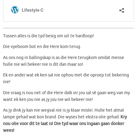
Tussen alles is die tyd besig om uit te hardloop!
Die vyeboom bot en die Here kom terug.
As ons nog in ballingskap is as die Here terugkom omdat mense
hulle nie wil bekeer nie is dit dan maar so!
Ek en ander wat ek ken sal nie ophou met die oproep tot bekering
nie!
Die vraag is nou net of die Here dalk vir jou sal sê gaan weg van my
want ek ken jou nie as jy jou nie wil bekeer nie!
As jy dink jy kan nie wegval nie is jy klaar mislei. Hulle het almal
lampe gehad wat kon brand. Die wyses het ekstra olie gehad.
Kry
nou olie voor dit te laat is! Die tyd waar ons ingaan gaan donker
wees!