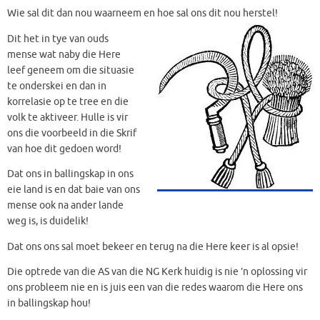
Wie sal dit dan nou waarneem en hoe sal ons dit nou herstel!
Dit het in tye van ouds
mense wat naby die Here
leef geneem om die situasie
te onderskei en dan in
korrelasie op te tree en die
volk te aktiveer. Hulle is vir
ons die voorbeeld in die Skrif
van hoe dit gedoen word!
Dat ons in ballingskap in ons
eie land is en dat baie van ons
mense ook na ander lande
weg is, is duidelik!
Dat ons ons sal moet bekeer en terug na die Here keer is al opsie!
Die optrede van die AS van die NG Kerk huidig is nie ’n oplossing vir
ons probleem nie en is juis een van die redes waarom die Here ons
in ballingskap hou!