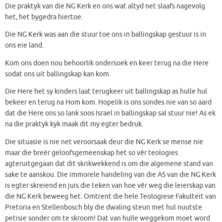
Die praktyk van die NG Kerk en ons wat altyd net slaafs nagevolg
het, het bygedra hiertoe.
Die NG Kerk was aan die stuur toe ons in ballingskap gestuur is in
ons eie land.
Kom ons doen nou behoorlik ondersoek en keer terug na die Here
sodat ons uit ballingskap kan kom.
Die Here het sy kinders laat terugkeer uit ballingskap as hulle hul
bekeer en terug na Hom kom. Hopelik is ons sondes nie van so aard
dat die Here ons so lank soos Israel in ballingskap sal stuur nie! As ek
na die praktyk kyk maak dit my egter bedruk.
Die situasie is nie net veroorsaak deur die NG Kerk se mense nie
maar die breër geloofsgemeenskap het so vêr teologies
agteruitgegaan dat dit skrikwekkend is om die algemene stand van
sake te aanskou. Die immorele handeling van die AS van die NG Kerk
is egter skreiend en juis die teken van hoe vêr weg die leierskap van
die NG Kerk beweeg het. Omtrent die hele Teologiese Fakulteit van
Pretoria en Stellenbosch bly die dwaling steun met hul nuutste
petisie sonder om te skroom! Dat van hulle weggekom moet word