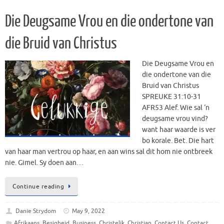
Die Deugsame Vrou en die ondertone van
die Bruid van Christus
Die Deugsame Vrou en
die ondertone van die
Bruid van Christus
SPREUKE 31:10‭-‬31
AFR53 Alef. Wie sal ‘n
deugsame vrou vind?
want haar waarde is ver
bo korale. Bet. Die hart
van haar man vertrou op haar, en aan wins sal dit hom nie ontbreek
nie. Gimel. Sy doen aan…
Continue reading
Danie Strydom
May 9, 2022
Afrikaans
,
Besigheid
,
Business
,
Christelik
,
Christian
,
Contact Us
,
Contact