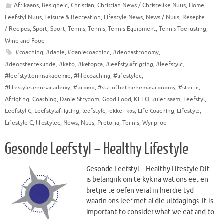
Afrikaans
,
Besigheid
,
Christian
,
Christian News / Christelike Nuus
,
Home
,
Leefstyl Nuus
,
Leisure & Recreation
,
Lifestyle News
,
News / Nuus
,
Resepte
/ Recipes
,
Sport
,
Sport
,
Tennis
,
Tennis
,
Tennis Equipment
,
Tennis Toerusting
,
Wine and Food
#coaching
,
#danie
,
#daniecoaching
,
#deonastronomy
,
#deonsterrekunde
,
#keto
,
#ketopta
,
#leefstylafrigting
,
#leefstylc
,
#leefstyltennisakademie
,
#lifecoaching
,
#lifestylec
,
#lifestyletennisacademy
,
#promo
,
#starofbethlehemastronomy
,
#sterre
,
Afrigting
,
Coaching
,
Danie Strydom
,
Good Food
,
KETO
,
kuier saam
,
Leefstyl
,
Leefstyl C
,
Leefstylafrigting
,
leefstylc
,
lekker kos
,
Life Coaching
,
Lifestyle
,
Lifestyle C
,
lifestylec
,
News
,
Nuus
,
Pretoria
,
Tennis
,
Wynproe
Gesonde Leefstyl – Healthy Lifestyle
Gesonde Leefstyl – Healthy Lifestyle Dit
is belangrik om te kyk na wat ons eet en
bietjie te oefen veral in hierdie tyd
waarin ons leef met al die uitdagings. It is
important to consider what we eat and to