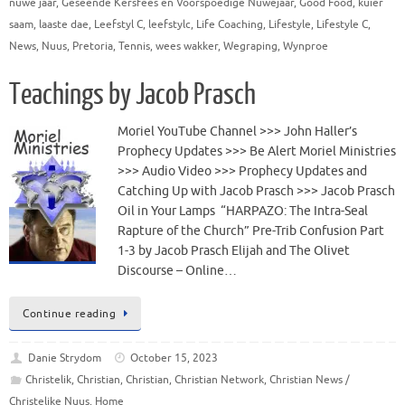
nuwe jaar
,
Geseënde Kersfees en Voorspoedige Nuwejaar
,
Good Food
,
kuier
saam
,
laaste dae
,
Leefstyl C
,
leefstylc
,
Life Coaching
,
Lifestyle
,
Lifestyle C
,
News
,
Nuus
,
Pretoria
,
Tennis
,
wees wakker
,
Wegraping
,
Wynproe
Teachings by Jacob Prasch
Moriel YouTube Channel >>> John Haller’s
Prophecy Updates >>> Be Alert Moriel Ministries
>>> Audio Video >>> Prophecy Updates and
Catching Up with Jacob Prasch >>> Jacob Prasch
Oil in Your Lamps “HARPAZO: The Intra-Seal
Rapture of the Church” Pre-Trib Confusion Part
1-3 by Jacob Prasch Elijah and The Olivet
Discourse – Online…
Continue reading
Danie Strydom
October 15, 2023
Christelik
,
Christian
,
Christian
,
Christian Network
,
Christian News /
Christelike Nuus
,
Home