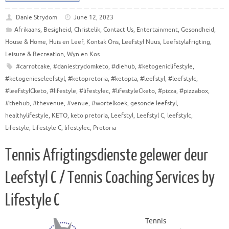
Danie Strydom
June 12, 2023
Afrikaans
,
Besigheid
,
Christelik
,
Contact Us
,
Entertainment
,
Gesondheid
,
House & Home
,
Huis en Leef
,
Kontak Ons
,
Leefstyl Nuus
,
Leefstylafrigting
,
Leisure & Recreation
,
Wyn en Kos
#carrotcake
,
#daniestrydomketo
,
#diehub
,
#ketogeniclifestyle
,
#ketogenieseleefstyl
,
#ketopretoria
,
#ketopta
,
#leefstyl
,
#leefstylc
,
#leefstylCketo
,
#lifestyle
,
#lifestylec
,
#lifestyleCketo
,
#pizza
,
#pizzabox
,
#thehub
,
#thevenue
,
#venue
,
#wortelkoek
,
gesonde leefstyl
,
healthylifestyle
,
KETO
,
keto pretoria
,
Leefstyl
,
Leefstyl C
,
leefstylc
,
Lifestyle
,
Lifestyle C
,
lifestylec
,
Pretoria
Tennis Afrigtingsdienste gelewer deur
Leefstyl C / Tennis Coaching Services by
Lifestyle C
Tennis