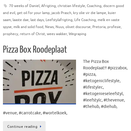
70 weeks of Daniel
,
Afrigting
,
christian lifestyle
,
Coaching
,
discern good
and evil
,
get oil for your lamp
,
jacob Prasch
,
kry olie vir die lampe
,
kuier
saam
,
laaste dae
,
last days
,
Leefstylafrigting
,
Life Coaching
,
melk en vaste
spyse
,
milk and solid food
,
News
,
Nuus
,
olivet discourse
,
Pretoria
,
profesie
,
prophecy
,
return of Christ
,
wees wakker
,
Wegraping
Pizza Box Roodeplaat
The Pizza Box
Roodeplaat!! #pizzabox,
#pizza,
#ketogeniclifestyle,
#lifestylec,
#ketogenieseleefstyl,
#leefstylc, #thevenue,
#thehub, #diehub,
#venue, #carrotcake, #wortelkoek,
Continue reading