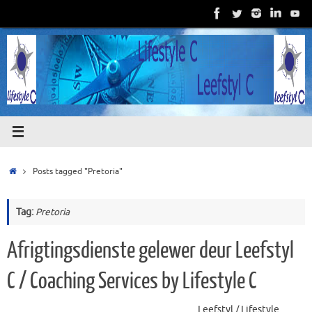
Skip
to
content
Home
Posts tagged "Pretoria"
Tag:
Pretoria
Afrigtingsdienste gelewer deur Leefstyl
C / Coaching Services by Lifestyle C
Leefstyl / Lifestyle