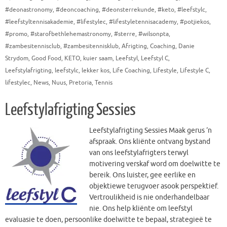
#deonastronomy
,
#deoncoaching
,
#deonsterrekunde
,
#keto
,
#leefstylc
,
#leefstyltennisakademie
,
#lifestylec
,
#lifestyletennisacademy
,
#potjiekos
,
#promo
,
#starofbethlehemastronomy
,
#sterre
,
#wilsonpta
,
#zambesitennisclub
,
#zambesitennisklub
,
Afrigting
,
Coaching
,
Danie
Strydom
,
Good Food
,
KETO
,
kuier saam
,
Leefstyl
,
Leefstyl C
,
Leefstylafrigting
,
leefstylc
,
lekker kos
,
Life Coaching
,
Lifestyle
,
Lifestyle C
,
lifestylec
,
News
,
Nuus
,
Pretoria
,
Tennis
Leefstylafrigting Sessies
Leefstylafrigting Sessies Maak gerus ‘n
afspraak. Ons kliënte ontvang bystand
van ons leefstylafrigters terwyl
motivering verskaf word om doelwitte te
bereik. Ons luister, gee eerlike en
objektiewe terugvoer asook perspektief.
Vertroulikheid is nie onderhandelbaar
nie. Ons help kliënte om leefstyl
evaluasie te doen, persoonlike doelwitte te bepaal, strategieë te