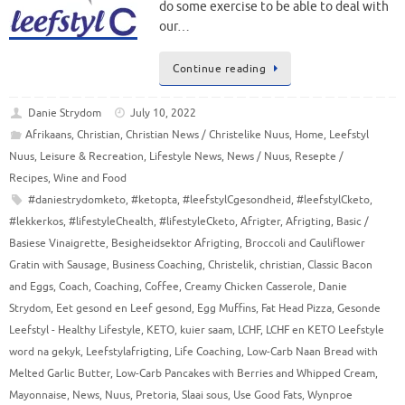
do some exercise to be able to deal with
our…
Continue reading
Danie Strydom
July 10, 2022
Afrikaans
,
Christian
,
Christian News / Christelike Nuus
,
Home
,
Leefstyl
Nuus
,
Leisure & Recreation
,
Lifestyle News
,
News / Nuus
,
Resepte /
Recipes
,
Wine and Food
#daniestrydomketo
,
#ketopta
,
#leefstylCgesondheid
,
#leefstylCketo
,
#lekkerkos
,
#lifestyleChealth
,
#lifestyleCketo
,
Afrigter
,
Afrigting
,
Basic /
Basiese Vinaigrette
,
Besigheidsektor Afrigting
,
Broccoli and Cauliflower
Gratin with Sausage
,
Business Coaching
,
Christelik
,
christian
,
Classic Bacon
and Eggs
,
Coach
,
Coaching
,
Coffee
,
Creamy Chicken Casserole
,
Danie
Strydom
,
Eet gesond en Leef gesond
,
Egg Muffins
,
Fat Head Pizza
,
Gesonde
Leefstyl - Healthy Lifestyle
,
KETO
,
kuier saam
,
LCHF
,
LCHF en KETO Leefstyle
word na gekyk
,
Leefstylafrigting
,
Life Coaching
,
Low-Carb Naan Bread with
Melted Garlic Butter
,
Low-Carb Pancakes with Berries and Whipped Cream
,
Mayonnaise
,
News
,
Nuus
,
Pretoria
,
Slaai sous
,
Use Good Fats
,
Wynproe