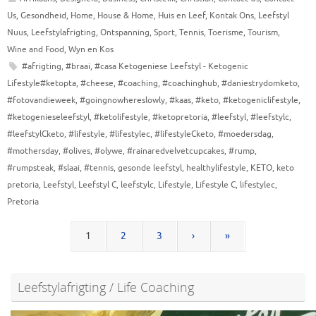
Us
,
Gesondheid
,
Home
,
House & Home
,
Huis en Leef
,
Kontak Ons
,
Leefstyl
Nuus
,
Leefstylafrigting
,
Ontspanning
,
Sport
,
Tennis
,
Toerisme
,
Tourism
,
Wine and Food
,
Wyn en Kos
#afrigting
,
#braai
,
#casa Ketogeniese Leefstyl - Ketogenic
Lifestyle#ketopta
,
#cheese
,
#coaching
,
#coachinghub
,
#daniestrydomketo
,
#fotovandieweek
,
#goingnowhereslowly
,
#kaas
,
#keto
,
#ketogeniclifestyle
,
#ketogenieseleefstyl
,
#ketolifestyle
,
#ketopretoria
,
#leefstyl
,
#leefstylc
,
#leefstylCketo
,
#lifestyle
,
#lifestylec
,
#lifestyleCketo
,
#moedersdag
,
#mothersday
,
#olives
,
#olywe
,
#rainaredvelvetcupcakes
,
#rump
,
#rumpsteak
,
#slaai
,
#tennis
,
gesonde leefstyl
,
healthylifestyle
,
KETO
,
keto
pretoria
,
Leefstyl
,
Leefstyl C
,
leefstylc
,
Lifestyle
,
Lifestyle C
,
lifestylec
,
Pretoria
1
2
3
›
»
Leefstylafrigting / Life Coaching