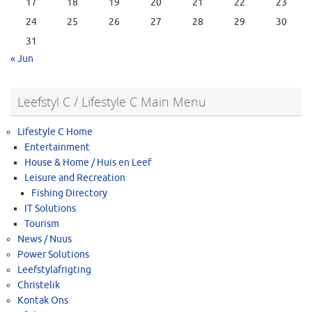
17
18
19
20
21
22
23
24
25
26
27
28
29
30
31
« Jun
Leefstyl C / Lifestyle C Main Menu
Lifestyle C Home
Entertainment
House & Home / Huis en Leef
Leisure and Recreation
Fishing Directory
IT Solutions
Tourism
News / Nuus
Power Solutions
Leefstylafrigting
Christelik
Kontak Ons