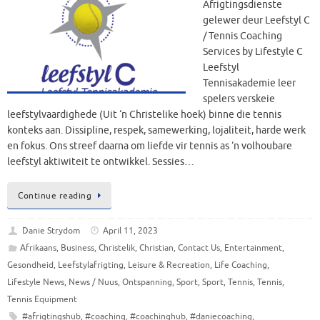
Afrigtingsdienste
gelewer deur Leefstyl C
/ Tennis Coaching
Services by Lifestyle C
Leefstyl
Tennisakademie leer
spelers verskeie
leefstylvaardighede (Uit ‘n Christelike hoek) binne die tennis
konteks aan. Dissipline, respek, samewerking, lojaliteit, harde werk
en fokus. Ons streef daarna om liefde vir tennis as ‘n volhoubare
leefstyl aktiwiteit te ontwikkel. Sessies…
Continue reading
Danie Strydom
April 11, 2023
Afrikaans
,
Business
,
Christelik
,
Christian
,
Contact Us
,
Entertainment
,
Gesondheid
,
Leefstylafrigting
,
Leisure & Recreation
,
Life Coaching
,
Lifestyle News
,
News / Nuus
,
Ontspanning
,
Sport
,
Sport
,
Tennis
,
Tennis
,
Tennis Equipment
#afrigtingshub
,
#coaching
,
#coachinghub
,
#daniecoaching
,