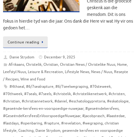
Christus is die grootste
geskenk aan die
mensdom. Dit is ons
fokus in hierdie tyd van die jaar. Ons dank die Here vir wat Hy vir ons
gedoen het…
Continue reading
Danie Strydom
December 9, 2025
Afrikaans
,
Christelik
,
Christian
,
Christian News / Christelike Nuus
,
Home
,
Leefstyl Nuus
,
Leisure & Recreation
,
Lifestyle News
,
News / Nuus
,
Resepte
/ Recipes
,
Wine and Food
#4thseal
,
#6/7sealrapture
,
#6/7seelwegraping
,
#70steweek
,
#70thweek
,
#7seals
,
#7seels
,
#christelik
,
#christelikenetwerk
,
#christen
,
#christian
,
#christiannetwork
,
#daniel
,
#eschatologypretoria
,
#eskatologie
,
#geseënde-kersfees-en-voorspoedige-nuwejaar
,
#geseëndekersfees
,
#GeseëndeKersfeesEnVoorspoedigeNuwejaar
,
#jacobprasch
,
#laastedae
,
#lastdays
,
#openbaring
,
#rapture
,
#revelation
,
#wegraping
,
christian
lifestyle
,
Coaching
,
Danie Strydom
,
geseende kersfees en voorspoedige