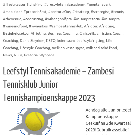
#lifestylecsurfflyfishing
,
#lifestyletennisacademy
,
#montanapark
,
#mooikloof
,
#pretoriaEast
,
#pretoriaOos
,
#strateeg
,
#strategist
,
#tennis
,
#thevenue
,
#toerusting
,
#wilsongholfpta
,
#wilsonpretoria
,
#wilsonpta
,
#wineandfood
,
#wynenkos
,
#zambesitennisklub
,
Afrigter
,
Afrigting
,
Besigheidsektor Afrigting
,
Business Coaching
,
Christelik
,
christian
,
Coach
,
Coaching
,
Danie Strydom
,
KETO
,
kuier saam
,
Leefstylafrigting
,
Life
Coaching
,
Lifestyle Coaching
,
melk en vaste spyse
,
milk and solid food
,
News
,
Nuus
,
Pretoria
,
Wynproe
Leefstyl Tennisakademie – Zambesi
Tennisklub Junior
Tenniskampioenskappe 2023
Aandag alle Junior lede!
Kampioenskappe
Geskuif na 2de Kwartaal
2023!Gebruik asseblief