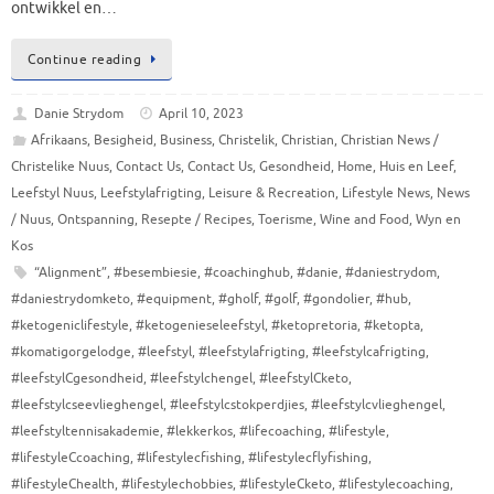
ontwikkel en…
Continue reading
Danie Strydom
April 10, 2023
Afrikaans
,
Besigheid
,
Business
,
Christelik
,
Christian
,
Christian News /
Christelike Nuus
,
Contact Us
,
Contact Us
,
Gesondheid
,
Home
,
Huis en Leef
,
Leefstyl Nuus
,
Leefstylafrigting
,
Leisure & Recreation
,
Lifestyle News
,
News
/ Nuus
,
Ontspanning
,
Resepte / Recipes
,
Toerisme
,
Wine and Food
,
Wyn en
Kos
“Alignment”
,
#besembiesie
,
#coachinghub
,
#danie
,
#daniestrydom
,
#daniestrydomketo
,
#equipment
,
#gholf
,
#golf
,
#gondolier
,
#hub
,
#ketogeniclifestyle
,
#ketogenieseleefstyl
,
#ketopretoria
,
#ketopta
,
#komatigorgelodge
,
#leefstyl
,
#leefstylafrigting
,
#leefstylcafrigting
,
#leefstylCgesondheid
,
#leefstylchengel
,
#leefstylCketo
,
#leefstylcseevlieghengel
,
#leefstylcstokperdjies
,
#leefstylcvlieghengel
,
#leefstyltennisakademie
,
#lekkerkos
,
#lifecoaching
,
#lifestyle
,
#lifestyleCcoaching
,
#lifestylecfishing
,
#lifestylecflyfishing
,
#lifestyleChealth
,
#lifestylechobbies
,
#lifestyleCketo
,
#lifestylecoaching
,