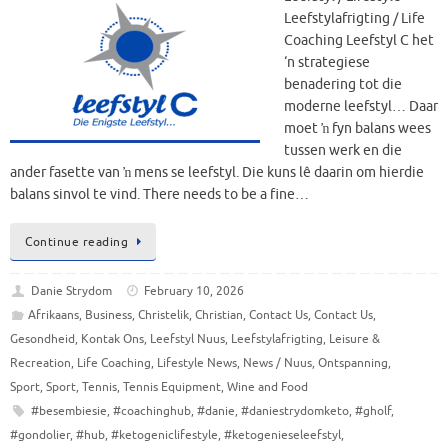
Leefstylafrigting / Life
Coaching Leefstyl C het
‘n strategiese
benadering tot die
moderne leefstyl… Daar
moet ŉ fyn balans wees
tussen werk en die
ander fasette van ŉ mens se leefstyl. Die kuns lê daarin om hierdie
balans sinvol te vind. There needs to be a fine…
Continue reading
Danie Strydom
February 10, 2026
Afrikaans
,
Business
,
Christelik
,
Christian
,
Contact Us
,
Contact Us
,
Gesondheid
,
Kontak Ons
,
Leefstyl Nuus
,
Leefstylafrigting
,
Leisure &
Recreation
,
Life Coaching
,
Lifestyle News
,
News / Nuus
,
Ontspanning
,
Sport
,
Sport
,
Tennis
,
Tennis Equipment
,
Wine and Food
#besembiesie
,
#coachinghub
,
#danie
,
#daniestrydomketo
,
#gholf
,
#gondolier
,
#hub
,
#ketogeniclifestyle
,
#ketogenieseleefstyl
,