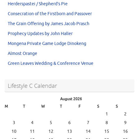
Herderspastei / Shepherd’s Pie
Consecration of the Firstborn and Passover
The Grain Offering by James Jacob Prasch
Prophecy Updates by John Haller
Mongena Private Game Lodge Dinokeng
Almost Orange
Green Leaves Wedding & Conference Venue
Lifestyle C Calendar
August 2026
M
T
W
T
F
S
S
1
2
3
4
5
6
7
8
9
10
11
12
13
14
15
16