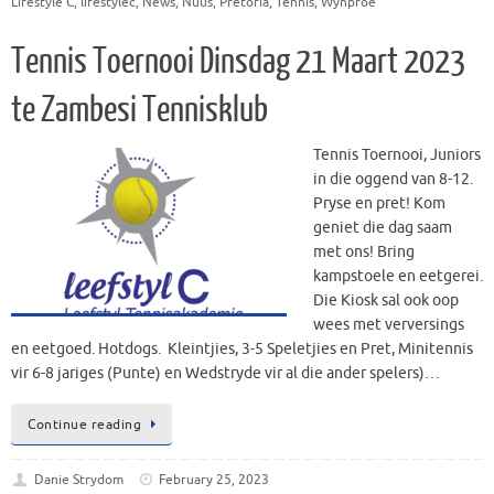
Lifestyle C
,
lifestylec
,
News
,
Nuus
,
Pretoria
,
Tennis
,
Wynproe
Tennis Toernooi Dinsdag 21 Maart 2023
te Zambesi Tennisklub
Tennis Toernooi, Juniors
in die oggend van 8-12.
Pryse en pret! Kom
geniet die dag saam
met ons! Bring
kampstoele en eetgerei.
Die Kiosk sal ook oop
wees met verversings
en eetgoed. Hotdogs. Kleintjies, 3-5 Speletjies en Pret, Minitennis
vir 6-8 jariges (Punte) en Wedstryde vir al die ander spelers)…
Continue reading
Danie Strydom
February 25, 2023