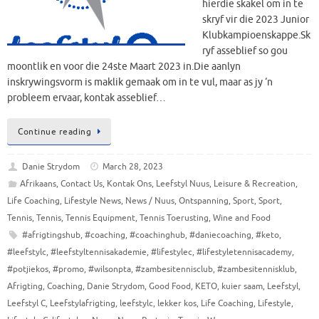
hierdie skakel om in te
skryf vir die 2023 Junior
Klubkampioenskappe.Sk
ryf asseblief so gou
moontlik en voor die 24ste Maart 2023 in.Die aanlyn
inskrywingsvorm is maklik gemaak om in te vul, maar as jy ‘n
probleem ervaar, kontak asseblief…
Continue reading
Danie Strydom
March 28, 2023
Afrikaans
,
Contact Us
,
Kontak Ons
,
Leefstyl Nuus
,
Leisure & Recreation
,
Life Coaching
,
Lifestyle News
,
News / Nuus
,
Ontspanning
,
Sport
,
Sport
,
Tennis
,
Tennis
,
Tennis Equipment
,
Tennis Toerusting
,
Wine and Food
#afrigtingshub
,
#coaching
,
#coachinghub
,
#daniecoaching
,
#keto
,
#leefstylc
,
#leefstyltennisakademie
,
#lifestylec
,
#lifestyletennisacademy
,
#potjiekos
,
#promo
,
#wilsonpta
,
#zambesitennisclub
,
#zambesitennisklub
,
Afrigting
,
Coaching
,
Danie Strydom
,
Good Food
,
KETO
,
kuier saam
,
Leefstyl
,
Leefstyl C
,
Leefstylafrigting
,
leefstylc
,
lekker kos
,
Life Coaching
,
Lifestyle
,