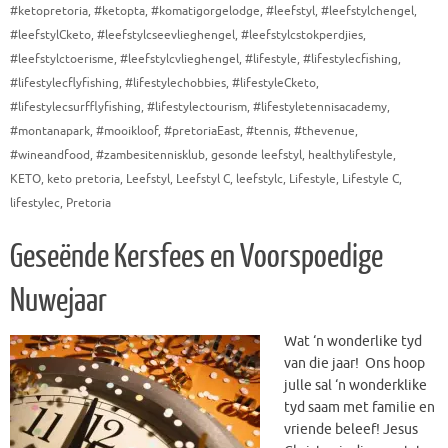
#ketopretoria
,
#ketopta
,
#komatigorgelodge
,
#leefstyl
,
#leefstylchengel
,
#leefstylCketo
,
#leefstylcseevlieghengel
,
#leefstylcstokperdjies
,
#leefstylctoerisme
,
#leefstylcvlieghengel
,
#lifestyle
,
#lifestylecfishing
,
#lifestylecflyfishing
,
#lifestylechobbies
,
#lifestyleCketo
,
#lifestylecsurfflyfishing
,
#lifestylectourism
,
#lifestyletennisacademy
,
#montanapark
,
#mooikloof
,
#pretoriaEast
,
#tennis
,
#thevenue
,
#wineandfood
,
#zambesitennisklub
,
gesonde leefstyl
,
healthylifestyle
,
KETO
,
keto pretoria
,
Leefstyl
,
Leefstyl C
,
leefstylc
,
Lifestyle
,
Lifestyle C
,
lifestylec
,
Pretoria
Geseënde Kersfees en Voorspoedige
Nuwejaar
Wat ‘n wonderlike tyd
van die jaar! Ons hoop
julle sal ‘n wonderklike
tyd saam met familie en
vriende beleef! Jesus