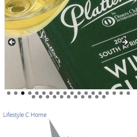
0
1
2
3
4
5
6
7
8
9
0
1
2
3
4
5
6
7
8
9
Lifestyle C Home